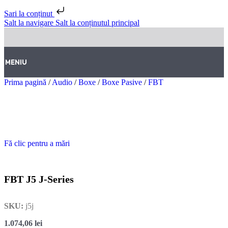
Sari la conținut
Salt la navigare
Salt la conținutul principal
MENIU
Prima pagină
/
Audio
/
Boxe
/
Boxe Pasive
/
FBT
Fă clic pentru a mări
FBT J5 J-Series
SKU:
j5j
1.074,06
lei