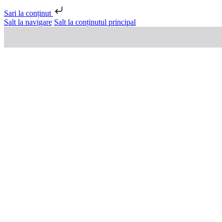
Sari la conținut
Salt la navigare
Salt la conținutul principal