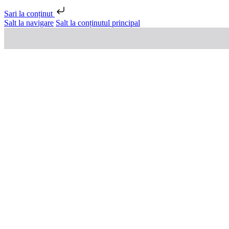
Sari la conținut
Salt la navigare
Salt la conținutul principal