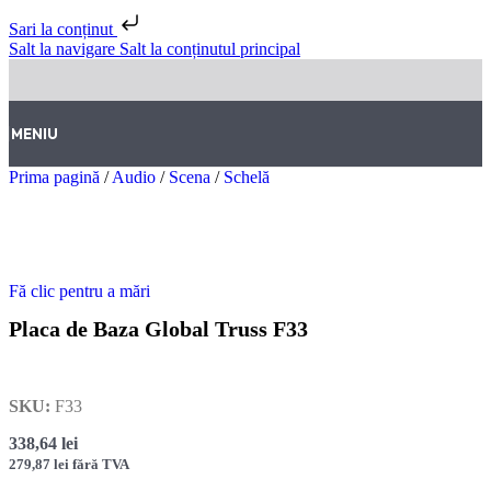
Sari la conținut
Salt la navigare
Salt la conținutul principal
MENIU
Prima pagină
/
Audio
/
Scena
/
Schelă
Fă clic pentru a mări
Placa de Baza Global Truss F33
SKU:
F33
338,64
lei
279,87
lei
fără TVA