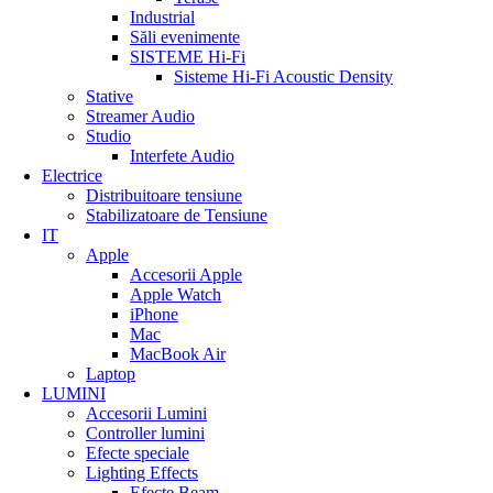
Industrial
Săli evenimente
SISTEME Hi-Fi
Sisteme Hi-Fi Acoustic Density
Stative
Streamer Audio
Studio
Interfete Audio
Electrice
Distribuitoare tensiune
Stabilizatoare de Tensiune
IT
Apple
Accesorii Apple
Apple Watch
iPhone
Mac
MacBook Air
Laptop
LUMINI
Accesorii Lumini
Controller lumini
Efecte speciale
Lighting Effects
Efecte Beam