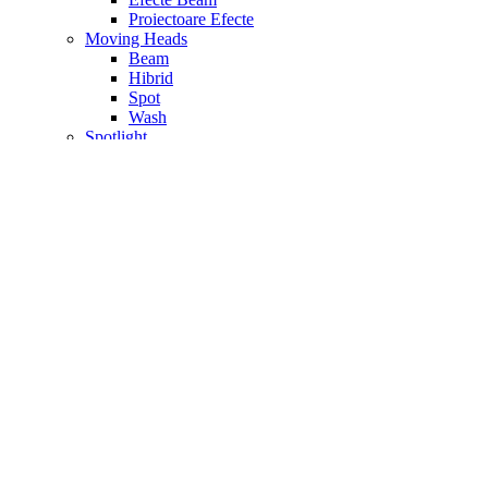
Proiectoare Efecte
Moving Heads
Beam
Hibrid
Spot
Wash
Spotlight
Spoturi Par
Transmitatoare Wireless
Tratare Acustica
Accesorii Materiale Acustice
Materiale fono – absorbtie
Materiale fono – difuzie
Materiale fono – izolatoare
Seturi Tratare Acustica
Video
Accesorii Camere Video
Camere Video
Camere Video Profesionale
Camere Videoconferinta PTZ
Controller Video
Convertoare Video
Drone si Stabilizator
Echipament Streaming