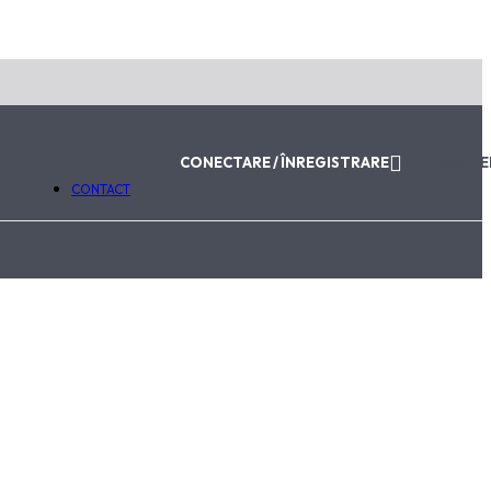
ABONEAZĂ-TE LA NEWSLETTER
Email
Trimite
Va fi utilizat în conformitate cu
Politica de Confidențialitat
CONECTARE / ÎNREGISTRARE
0,00
LE
CONTACT