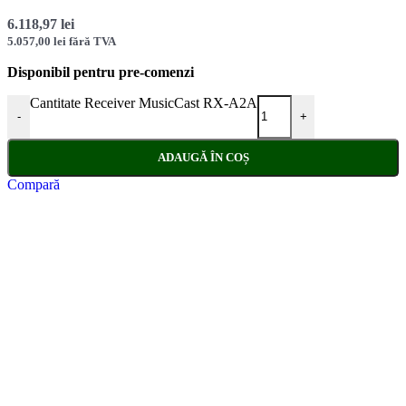
6.118,97
lei
5.057,00
lei
fără TVA
Disponibil pentru pre-comenzi
Cantitate Receiver MusicCast RX-A2A
-
+
ADAUGĂ ÎN COȘ
Compară