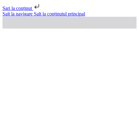
Sari la conținut
Salt la navigare
Salt la conținutul principal