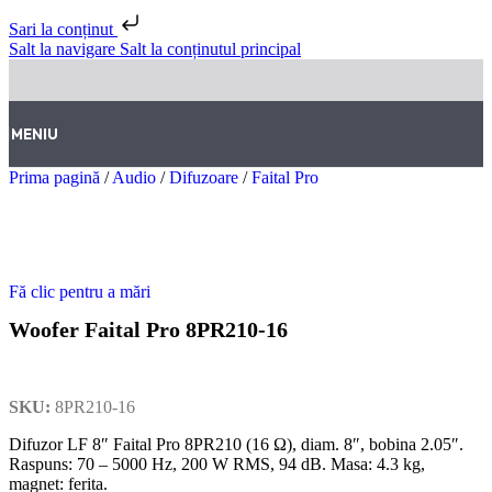
Sari la conținut
Salt la navigare
Salt la conținutul principal
MENIU
Prima pagină
/
Audio
/
Difuzoare
/
Faital Pro
Fă clic pentru a mări
Woofer Faital Pro 8PR210-16
SKU:
8PR210-16
Difuzor LF 8″ Faital Pro 8PR210 (16 Ω), diam. 8″, bobina 2.05″.
Raspuns: 70 – 5000 Hz, 200 W RMS, 94 dB. Masa: 4.3 kg,
magnet: ferita.