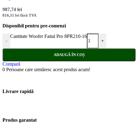
987,74
lei
816,31
lei
fără TVA
Disponibil pentru pre-comenzi
Cantitate Woofer Faital Pro 8PR210-16
-
+
ADAUGĂ ÎN COȘ
Compară
0
Persoane care urmăresc acest produs acum!
Livrare rapidă
Produs garantat