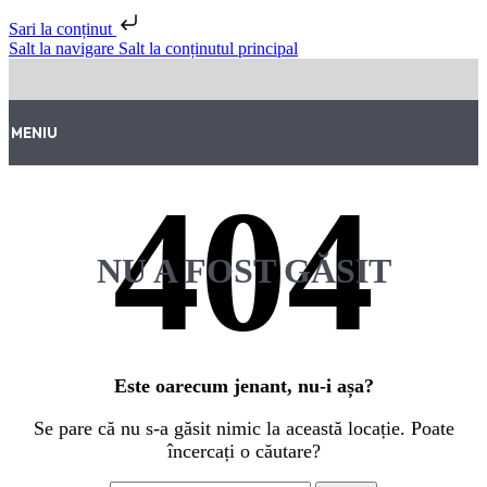
Sari la conținut
Salt la navigare
Salt la conținutul principal
MENIU
NU A FOST GĂSIT
Este oarecum jenant, nu-i așa?
Se pare că nu s-a găsit nimic la această locație. Poate
încercați o căutare?