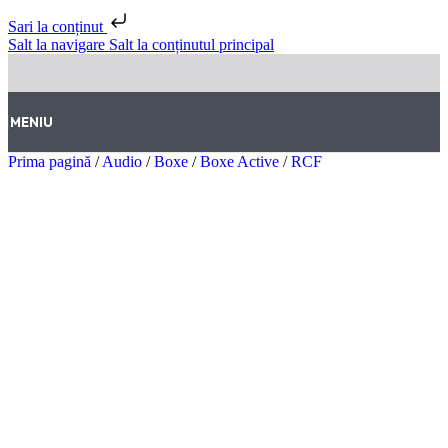
Sari la conținut
Salt la navigare
Salt la conținutul principal
MENIU
Prima pagină
/
Audio
/
Boxe
/
Boxe Active
/
RCF