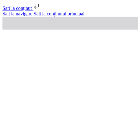
Sari la conținut
Salt la navigare
Salt la conținutul principal