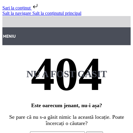
Sari la conținut
Salt la navigare
Salt la conținutul principal
MENIU
NU A FOST GĂSIT
Este oarecum jenant, nu-i așa?
Se pare că nu s-a găsit nimic la această locație. Poate
încercați o căutare?