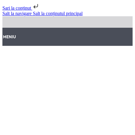
Sari la conținut
Salt la navigare
Salt la conținutul principal
MENIU
NU A FOST GĂSIT
Este oarecum jenant, nu-i așa?
Se pare că nu s-a găsit nimic la această locație. Poate
încercați o căutare?