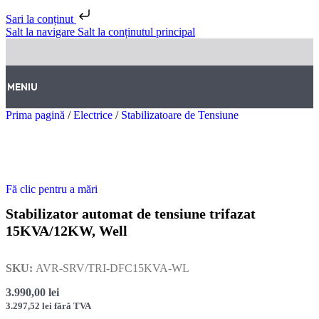
Sari la conținut
Salt la navigare
Salt la conținutul principal
MENIU
Prima pagină
/
Electrice
/
Stabilizatoare de Tensiune
Fă clic pentru a mări
Stabilizator automat de tensiune trifazat
15KVA/12KW, Well
SKU:
AVR-SRV/TRI-DFC15KVA-WL
3.990,00
lei
3.297,52
lei
fără TVA