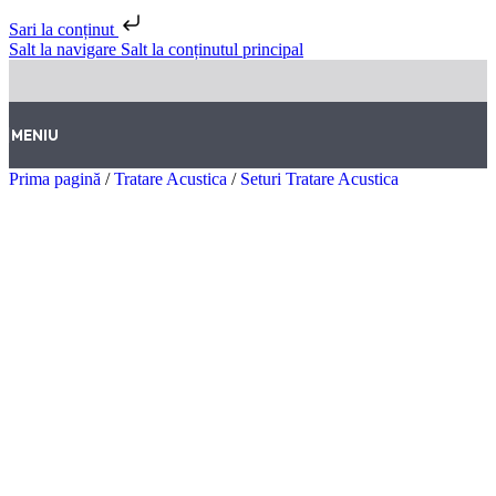
Sari la conținut
Salt la navigare
Salt la conținutul principal
MENIU
Prima pagină
/
Tratare Acustica
/
Seturi Tratare Acustica