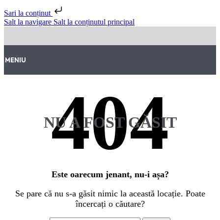
Sari la conținut
Salt la navigare
Salt la conținutul principal
MENIU
NU A FOST GĂSIT
Este oarecum jenant, nu-i așa?
Se pare că nu s-a găsit nimic la această locație. Poate
încercați o căutare?