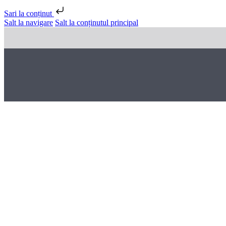
Sari la conținut
Salt la navigare
Salt la conținutul principal