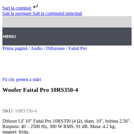
Sari la conținut
Salt la navigare
Salt la conținutul principal
MENIU
Prima pagină
/
Audio
/
Difuzoare
/
Faital Pro
Fă clic pentru a mări
Woofer Faital Pro 10RS350-4
SKU:
10RS350-4
Difuzor LF 10″ Faital Pro 10RS350 (4 Ω), diam. 10″, bobina 2.56″.
Raspuns: 40 – 2500 Hz, 300 W RMS, 91 dB. Masa: 4.2 kg,
magnet: ferita.