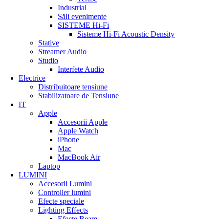
Industrial
Săli evenimente
SISTEME Hi-Fi
Sisteme Hi-Fi Acoustic Density
Stative
Streamer Audio
Studio
Interfete Audio
Electrice
Distribuitoare tensiune
Stabilizatoare de Tensiune
IT
Apple
Accesorii Apple
Apple Watch
iPhone
Mac
MacBook Air
Laptop
LUMINI
Accesorii Lumini
Controller lumini
Efecte speciale
Lighting Effects
Efecte Beam