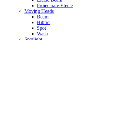
Proiectoare Efecte
Moving Heads
Beam
Hibrid
Spot
Wash
Spotlight
Spoturi Par
Transmitatoare Wireless
Tratare Acustica
Accesorii Materiale Acustice
Materiale fono – absorbtie
Materiale fono – difuzie
Materiale fono – izolatoare
Seturi Tratare Acustica
Video
Accesorii Camere Video
Camere Video
Camere Video Profesionale
Camere Videoconferinta PTZ
Controller Video
Convertoare Video
Drone si Stabilizator
Echipament Streaming