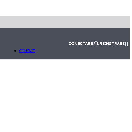
ABONEAZĂ-TE LA NEWSLETTER
Email
Trimite
Va fi utilizat în conformitate cu
Politica de Confidențialitat
CONECTARE / ÎNREGISTRARE
0,00
LE
CONTACT