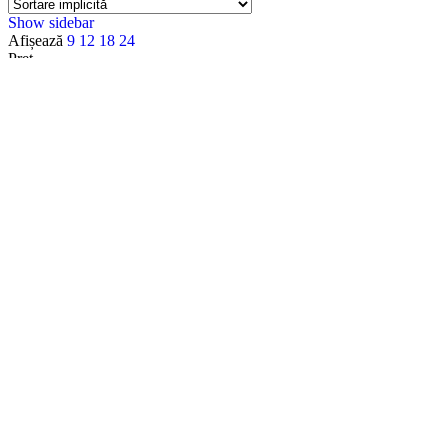
Show sidebar
Afișează
9
12
18
24
Preț
Filtru
Categorii
Accesorii
Accesorii Apple
Accesorii Camere Video
Accesorii Lumini
Accesorii Materiale Acustice
Accesorii pentru intretinerea echipamentelor
Acoustic Density
Acoustic Density
Alte Mufe
Amplificatoare Audio
Amplificatoare audio PA 100V
Amplificatoare HI-FI
Analizatoare Audio
Apple
Apple Watch
Audio
Audio Technica